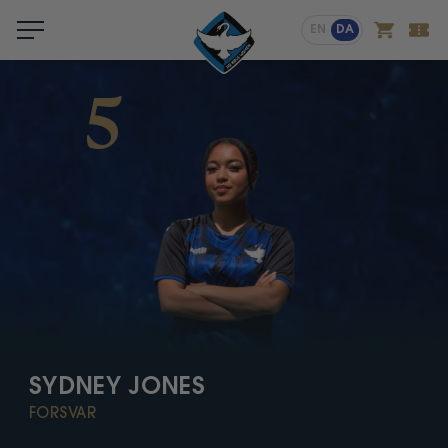
Menu
EN
DA
5
SYDNEY JONES
FORSVAR