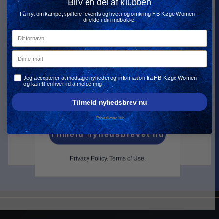
TILBUD OG MEGET
HB KØGE KVINDER
Bliv en del af klubben
Få nyt om kampe, spillere, events og livet i og omkring HB Køge Women –
MERE!
direkte i din indbakke.
Dit fornavn
Din e-mail
Din e-mail
Din e-mail
Privatlivspolitik
Jeg accepterer at modtage nyheder og information fra HB Køge Women
Navn
og kan til enhver tid afmelde mig.
Navn
Tilmeld nyhedsbrev nu
Privatlivspolitik
Tilmeld nyhedsbrevet nu
Tilmeld nyhedsbrevet nu
Privacy Policy
.
Terms of Use.
Privacy Policy
.
Terms of Use.