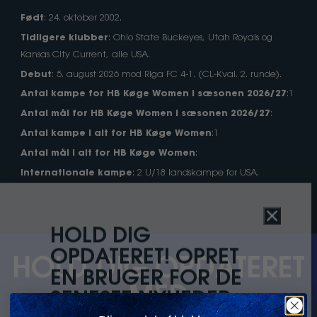
Født
: 24. oktober 2002.
Tidligere klubber
: Ohio State Buckeyes, Utah Royals og
Kansas City Current, alle USA.
Debut
: 5. august 2026 mod Riga FC 4-1. (CL-Kval. 2. runde).
Antal kampe for HB Køge Women i sæsonen 2026/27
:1
Antal mål for HB Køge Women i sæsonen 2026/27
:
Antal kampe i alt for HB Køge Women
:1
Antal mål i alt for HB Køge Women
:
Internationale kampe
: 2 U/18 landskampe for USA.
Close
HOLD DIG
OPDATERET! OPRET
HOLD DIG OPDATERET
EN BRUGER FOR DE
MED
SENESTE NYHEDER,