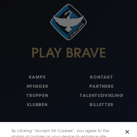
PLAY BRAVE
KAMPE
KONTAKT
NYHEDER
PARTNERE
TRUPPEN
TALENTUDVIKLING
KLUBBEN
BILLETTER
By clicking “Accept All Cookies”, you agree to the
storing of cookies on your device to enhance site