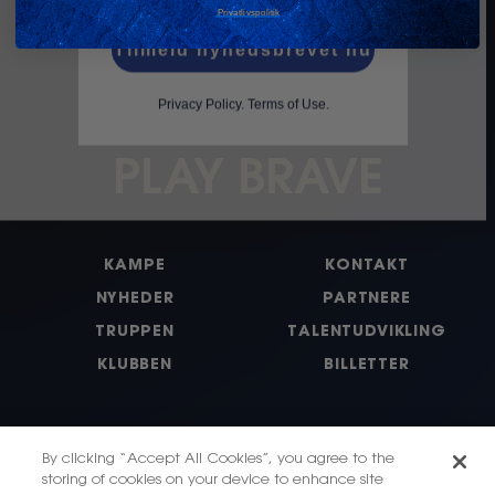
Privatlivspolitik
Tilmeld nyhedsbrevet nu
Privacy Policy
.
Terms of Use.
PLAY BRAVE
KAMPE
KONTAKT
NYHEDER
PARTNERE
TRUPPEN
TALENTUDVIKLING
KLUBBEN
BILLETTER
By clicking “Accept All Cookies”, you agree to the
storing of cookies on your device to enhance site