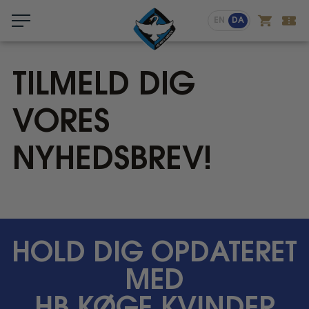
Menu
EN
DA
TILMELD DIG
VORES
NYHEDSBREV!
Tilmeld
dig
HOLD DIG OPDATERET
vores
MED
nyhedsbrev!