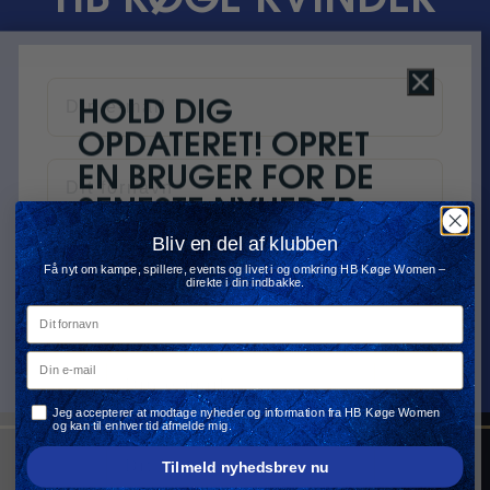
HB KØGE KVINDER
Din e-mail
Close
HOLD DIG
OPDATERET! OPRET
Navn
EN BRUGER FOR DE
SENESTE NYHEDER,
TILBUD OG MEGET
Bliv en del af klubben
Tilmeld nyhedsbrevet nu
Få nyt om kampe, spillere, events og livet i og omkring HB Køge Women –
MERE!
direkte i din indbakke.
Dit fornavn
Privacy Policy
.
Terms of Use.
Din e-mail
Din e-mail
Privatlivspolitik
Jeg accepterer at modtage nyheder og information fra HB Køge Women
og kan til enhver tid afmelde mig.
Navn
Tilmeld nyhedsbrev nu