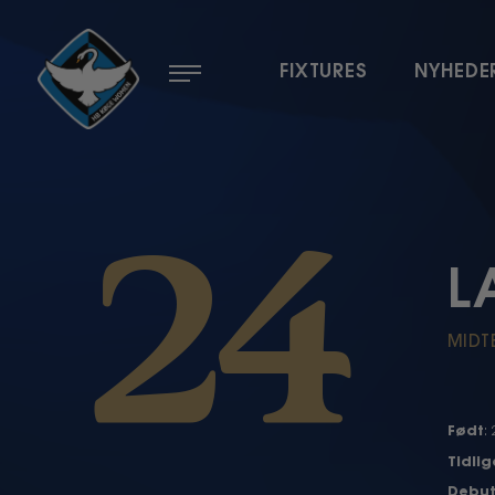
Menu
FIXTURES
NYHEDE
24
L
MIDT
Født
:
Tidli
Debu