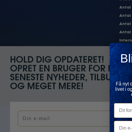
Antal
Antal
Antal
Antal
Inter
for Da
Bl
Cl
HOLD DIG OPDATERET!
OPRET EN BRUGER FOR DE
SENESTE NYHEDER, TILBUD
Få nyt 
OG MEGET MERE!
livet i
Dit forn
Din e-mail
Din e-ma