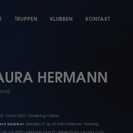
R
TRUPPEN
KLUBBEN
KONTAKT
AURA HERMANN
BANE
 28. marts 2003 i Nykøbing Falster.
gere klubber
: Brøndby IF og AS Saint-Etienne, Frankrig.
t
: 28. juli 2026 udebane mod FC København i A-Liga (3-0).