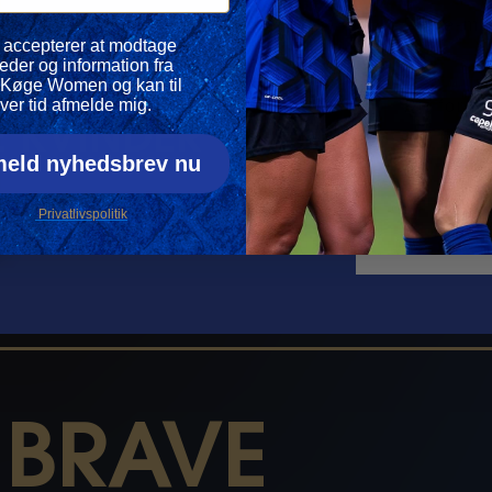
Din e-mail
vspolitik
 accepterer at modtage
eder og information fra
ERET MED
Navn
Køge Women og kan til
ver tid afmelde mig.
 KVINDER
meld nyhedsbrev nu
Privatlivspolitik
 BRAVE