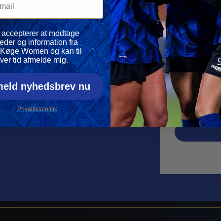
vspolitik
 accepterer at modtage
eder og information fra
Køge Women og kan til
Din e-mail
ver tid afmelde mig.
meld nyhedsbrev nu
ERET MED
Navn
 KVINDER
Privatlivspolitik