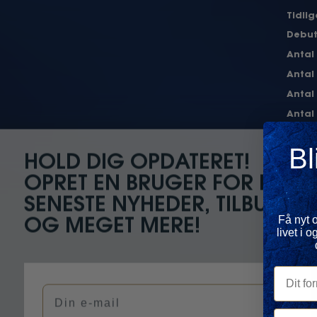
Tidli
Debu
Antal
Antal
Antal
Antal
Inter
Bl
Cl
og 1 m
HOLD DIG OPDATERET!
Danmar
OPRET EN BRUGER FOR DE
2025/2
SENESTE NYHEDER, TILBUD
Få nyt 
OG MEGET MERE!
livet i
Dit forn
Din e-mail
Din e-ma