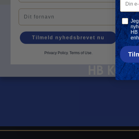
Navn
Privatli
Jeg
nyh
HB 
Tilmeld nyhedsbrevet nu
enh
Privacy Policy
.
Terms of Use.
Til
HOLD DIG OPDAT
HB KØGE