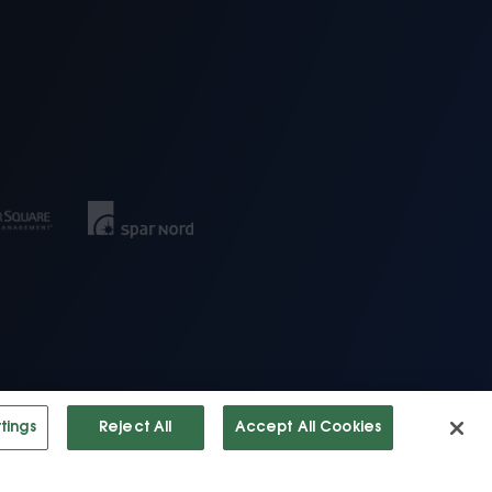
tings
Reject All
Accept All Cookies
tigheder forbeholdes.
Privatliv Politik
·
Vilkår af Bruge
·
Cookies
Settings