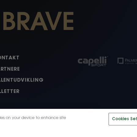
 BRAVE
ONTAKT
ARTNERE
ALENTUDVIKLING
LLETTER
kies on your device to enhance site
Cookies Set
ok
nkedIn
Tiktok
.
© 2026, HB Køge LLC. Alle ret