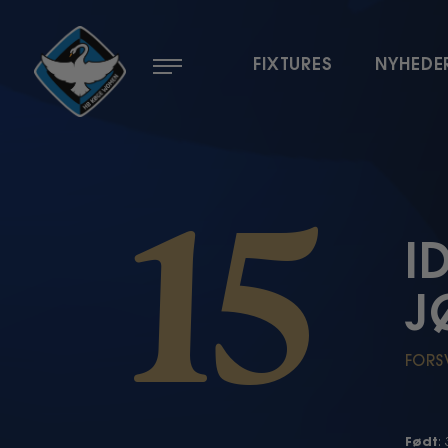
Menu
FIXTURES
NYHEDE
15
I
J
FORS
Født
: