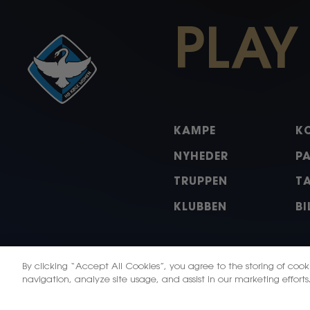
PLAY
KAMPE
K
NYHEDER
P
TRUPPEN
T
KLUBBEN
BI
By clicking “Accept All Cookies”, you agree to the storing of coo
X
Instagram
Facebo
Li
navigation, analyze site usage, and assist in our marketing efforts