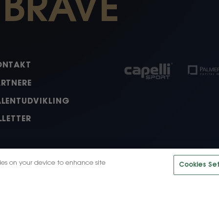
 BRAVE
ONTAKT
ARTNERE
ALENTUDVIKLING
LLETTER
kies on your device to enhance site
Cookies Set
ok
nkedIn
Tiktok
© 2026, HB Køge LLC. Alle ret
.