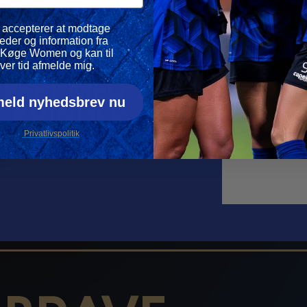
vspolitik
 accepterer at modtage
Din e-mail
eder og information fra
Køge Women og kan til
ver tid afmelde mig.
ERET MED
Navn
meld nyhedsbrev nu
 KVINDER
Privatlivspolitik