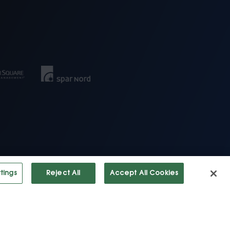
tings
Reject All
Accept All Cookies
tigheder forbeholdes.
Privatliv Politik
·
Vilkår af Bruge
·
Cookies
Settings