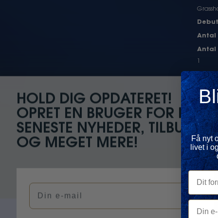
Grassh
Debut
Antal
Antal
1
Antal
Antal
Bl
Cl
HOLD DIG OPDATERET!
Inter
OPRET EN BRUGER FOR DE
SENESTE NYHEDER, TILBUD
Få nyt 
OG MEGET MERE!
livet i
Dit forn
Din e-mail
Din e-ma