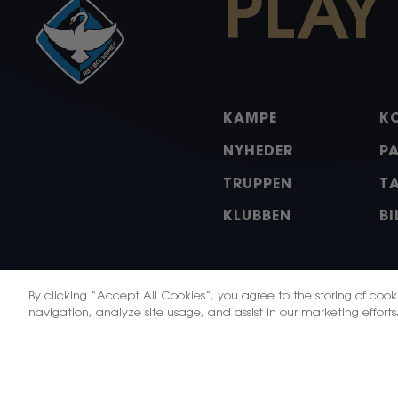
PLAY
KAMPE
K
NYHEDER
P
TRUPPEN
T
KLUBBEN
BI
By clicking “Accept All Cookies”, you agree to the storing of coo
X
Instagram
Facebo
Li
navigation, analyze site usage, and assist in our marketing efforts