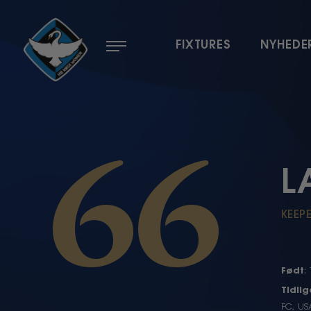
Menu
FIXTURES
NYHEDE
66
L
KEEP
Født
:
Tidli
FC, US