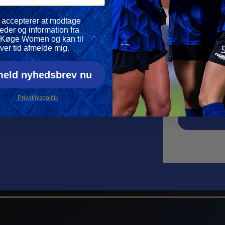
vspolitik
 accepterer at modtage
eder og information fra
Køge Women og kan til
Din e-mail
ver tid afmelde mig.
meld nyhedsbrev nu
ERET MED
Navn
 KVINDER
Privatlivspolitik