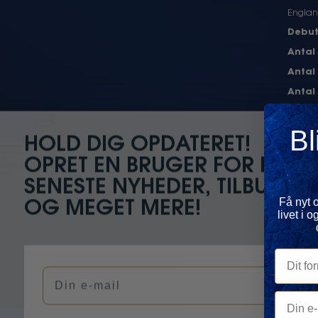
Englan
Debu
Antal
Antal
Antal
Antal
Bl
Cl
Dansk 
HOLD DIG OPDATERET!
og sæs
OPRET EN BRUGER FOR DE
Inter
SENESTE NYHEDER, TILBUD
Få nyt 
OG MEGET MERE!
livet i
Dit forn
Din e-mail
Din e-ma