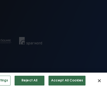
tings
Reject All
Accept All Cookies
tigheder forbeholdes.
Privatliv Politik
·
Vilkår af Bruge
·
Cookies
Settings