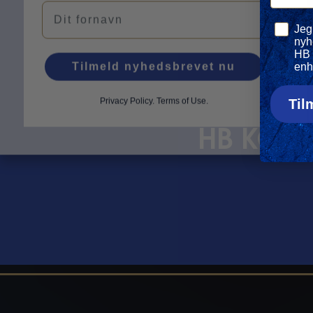
Navn
Privatli
Jeg
nyh
HB 
Tilmeld nyhedsbrevet nu
enh
Privacy Policy
.
Terms of Use.
Til
HOLD DIG OPDAT
HB KØGE