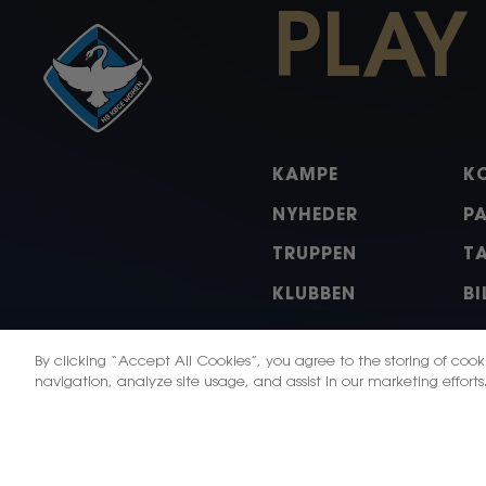
PLAY
KAMPE
K
NYHEDER
P
TRUPPEN
T
KLUBBEN
BI
By clicking “Accept All Cookies”, you agree to the storing of coo
navigation, analyze site usage, and assist in our marketing efforts
X
Instagram
Facebo
Li