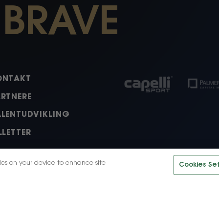
 BRAVE
ONTAKT
ARTNERE
ALENTUDVIKLING
LLETTER
kies on your device to enhance site
Cookies Set
.
ok
nkedIn
Tiktok
© 2026, HB Køge LLC. Alle ret