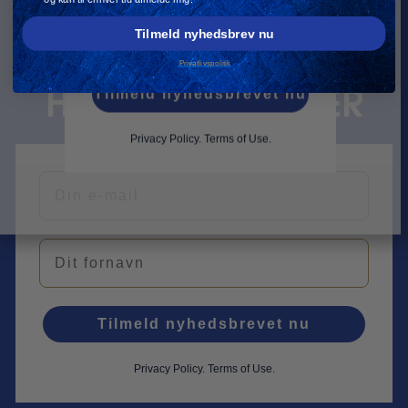
Navn
HOLD DIG OPDATERET
Tilmeld nyhedsbrev nu
MED
Privatlivspolitik
Tilmeld nyhedsbrevet nu
HB KØGE KVINDER
Privacy Policy
.
Terms of Use.
Din e-mail
Navn
Tilmeld nyhedsbrevet nu
Privacy Policy
.
Terms of Use.