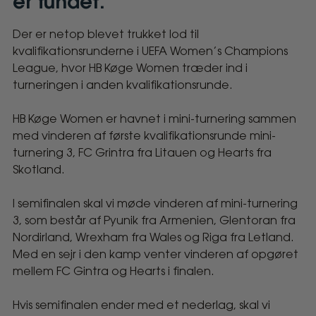
er fundet.
Der er netop blevet trukket lod til
Vores
kvalifikationsrunderne i UEFA Women’s Champions
modstandere
League, hvor HB Køge Women træder ind i
turneringen i anden kvalifikationsrunde.
i
HB Køge Women er havnet i mini-turnering sammen
UEFA
med vinderen af første kvalifikationsrunde mini-
turnering 3, FC Grintra fra Litauen og Hearts fra
Women's
Skotland.
Champions
I semifinalen skal vi møde vinderen af mini-turnering
3, som består af Pyunik fra Armenien, Glentoran fra
League
Nordirland, Wrexham fra Wales og Riga fra Letland.
Med en sejr i den kamp venter vinderen af opgøret
er
mellem FC Gintra og Hearts i finalen.
fundet.
Hvis semifinalen ender med et nederlag, skal vi