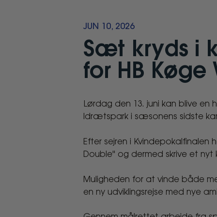
JUN 10, 2026
Sæt kryds i 
for HB Køg
Lørdag den 13. juni kan blive en
Sæt
Idrætspark i sæsonens sidste ka
kryds
Efter sejren i Kvindepokalfinale
i
Double" og dermed skrive et nyt ka
kalenderen:
Muligheden for at vinde både me
en ny udviklingsrejse med nye amb
Historisk