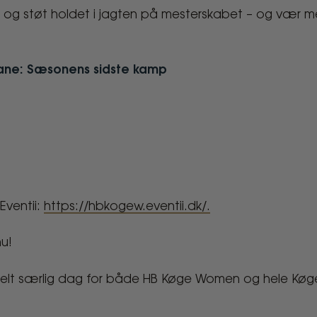
g støt holdet i jagten på mesterskabet – og vær med 
ane: Sæsonens sidste kamp
Eventii:
https://hbkogew.eventii.dk/.
nu!
n helt særlig dag for både HB Køge Women og hele Køg