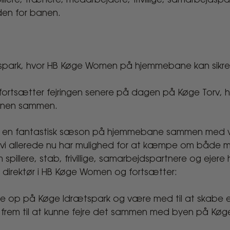
llere, trænere, medarbejdere, frivillige, samarbejdspa
den for banen.
park, hvor HB Køge Women på hjemmebane kan sikre
fortsætter fejringen senere på dagen på Køge Torv, hv
æsonen sammen.
tte en fantastisk sæson på hjemmebane sammen med vor
t vi allerede nu har mulighed for at kæmpe om både m
spillere, stab, frivillige, samarbejdspartnere og ejere h
n, direktør i HB Køge Women og fortsætter:
de op på Køge Idrætspark og være med til at skabe en f
i frem til at kunne fejre det sammen med byen på Kø