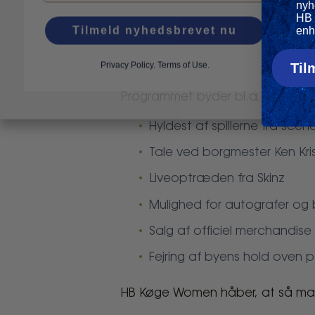
nyh
Festlig fejring på Køge Torv
HB 
Tilmeld nyhedsbrevet nu
enh
I samarbejde med Køge Kommune p
19.00, hvis mesterskabet sikres.
Privacy Policy
.
Terms of Use.
Til
Programmet byder bl.a. på:
Hyldest af spillerne fra scen
Tale ved borgmester Ken Kri
Liveoptræden fra Skinz
Mulighed for autografer og b
Salg af officiel merchandise
Fejring af byens hold oven 
HB Køge Women håber, at så mang