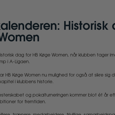
kalenderen: Historisk
e Women
 historisk dag for HB Køge Women, når klubben tager 
mp i A-Ligaen.
n har HB Køge Women nu mulighed for også at sikre sig
pitel i klubbens historie.
sterskabet og pokalturneringen kommer blot ét år ef
itioner for fremtiden.