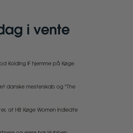
 dag i vente
imod Kolding IF hjemme på Køge
 det danske mesterskab og "The
ter, at HB Køge Women indledte