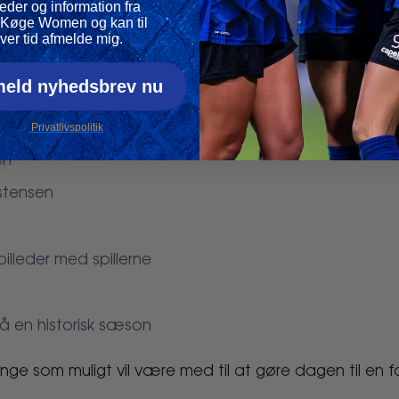
eder og information fra
Køge Women og kan til
ver tid afmelde mig.
lanlægger HB Køge Women en fejring på Køge Torv lør
meld nyhedsbrev nu
Privatlivspolitik
en
stensen
illeder med spillerne
på en historisk sæson
e som muligt vil være med til at gøre dagen til en f