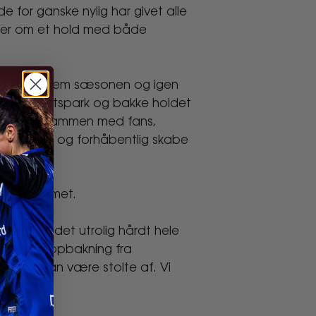
for ganske nylig har givet alle
idner om et hold med både
tet sig gennem sæsonen og igen
 Køge Idrætspark og bakke holdet
 spillerne sammen med fans,
stærkt hold og forhåbentlig skabe
epublikummet.
e har arbejdet utrolig hårdt hele
 på stor opbakning fra
og byen kan være stolte af. Vi
b."