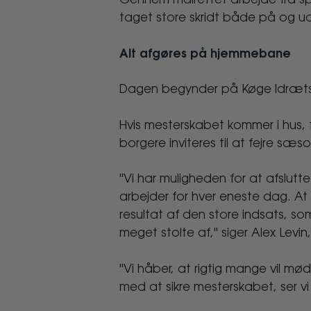
dag
Gennem målrettet arbejde fra spi
taget store skridt både på og u
i
Alt afgøres på hjemmebane
vente
for
Dagen begynder på Køge Idræts
HB
Hvis mesterskabet kommer i hus, 
borgere inviteres til at fejre s
Køge
"Vi har muligheden for at afslu
Women
arbejder for hver eneste dag. A
resultat af den store indsats, som 
meget stolte af," siger Alex Levi
"Vi håber, at rigtig mange vil mø
med at sikre mesterskabet, ser v