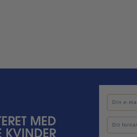
Din e-mail
ERET MED
Navn
 KVINDER