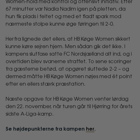
Women-hold med kontrol og offensivt initiativ. Efter
67 minutter var Nadia Nadim igen på pletten, da
hun fik plads i feltet og med et fladt spark mod
nærmeste stolpe kunne øge føringen til 2-0.
Herfra lignede det ellers, at HB Køge Women sikkert
kunne køre sejren hjem. Men sådan gik det ikke. I
kampens slutfase satte FC Nordsjælland alt ind, og i
overtiden blev svanerne straffet. To sene scoringer
fra gæsterne betød, at opgøret sluttede 2-2 – og
dermed måtte HB Køge Women nøjes med ét point
efter en ellers stærk præstation.
Næste opgave for HB Køge Women venter lørdag
den 22. november, når turen går til Hjørring for årets
sidste A-Liga-kamp.
Se højdepunkterne fra kampen
her
.