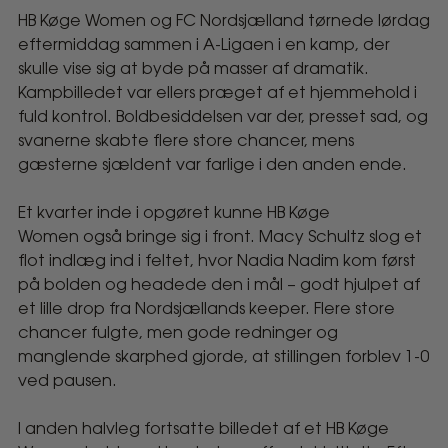
HB Køge Women og FC Nordsjælland tørnede lørdag
Sene
eftermiddag sammen i A-Ligaen i en kamp, der
scoringer
skulle vise sig at byde på masser af dramatik.
Kampbilledet var ellers præget af et hjemmehold i
fælder
fuld kontrol. Boldbesiddelsen var der, presset sad, og
svanerne skabte flere store chancer, mens
igen
gæsterne sjældent var farlige i den anden ende.
HB
Et kvarter inde i opgøret kunne HB Køge
Women også bringe sig i front. Macy Schultz slog et
Køge
flot indlæg ind i feltet, hvor Nadia Nadim kom først
på bolden og headede den i mål – godt hjulpet af
Women
et lille drop fra Nordsjællands keeper. Flere store
chancer fulgte, men gode redninger og
manglende skarphed gjorde, at stillingen forblev 1-0
ved pausen.
I anden halvleg fortsatte billedet af et HB Køge