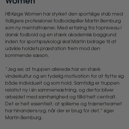
Women
HB Køge Women har styrket den sportslige stab med
Martin
tidligere professionel fodboldspiller Martin Bernburg
Bernburg
som ny mentaltræner. Med erfaring fra topniveau i
dansk fodbold og en stærk akademisk baggrund
tiltræder
inden for sportspsykologi skal Martin bidrage til at
udvikle holdets præstation frem mod den
som
kommende sæson.
mentaltræner
“Jeg ser, at truppen allerede har en stærk
vinderkultur og en tydelig motivation for at flytte sig
i
både individuelt og som hold. Samtidig er truppen
relativt ny i sin sammensætning, og derfor bliver
HB
arbejdet med samhørighed og tillid helt centralt.
Det er helt essentielt, at spillerne og trænerteamet
Køge
har hinandens ryg, når der er brug for det,” siger
Martin Bernburg.
Women