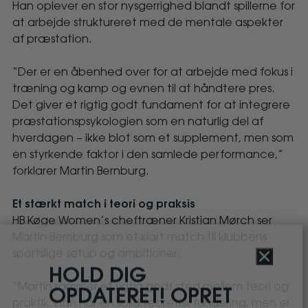
Han oplever en stor nysgerrighed blandt spillerne for
at arbejde struktureret med de mentale aspekter
af præstation.
“Der er en åbenhed over for at arbejde med fokus i
træning og kamp og evnen til at håndtere pres.
Det giver et rigtig godt fundament for at integrere
præstationspsykologien som en naturlig del af
hverdagen – ikke blot som et supplement, men som
en styrkende faktor i den samlede performance,”
forklarer Martin Bernburg.
Et stærkt match i teori og praksis
HB Køge Women’s cheftræner Kristian Mørch ser
Martin Bernburg som et klart match til klubbens
sportslige setup og ambitioner.
Close
HOLD DIG
“Martin rammer et rigtig godt sted mellem teori og
OPDATERET! OPRET
praktik. Han har en solid teoretisk fundering, men er