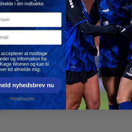
direkte i din indbakke.
avn
il
vspolitik
 accepterer at modtage
eder og information fra
Køge Women og kan til
ver tid afmelde mig.
meld nyhedsbrev nu
Privatlivspolitik