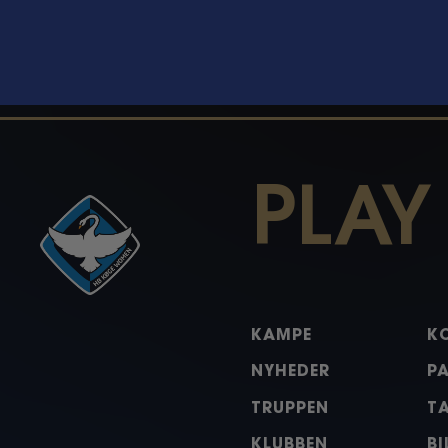
PLAY
KAMPE
K
NYHEDER
P
TRUPPEN
T
KLUBBEN
BI