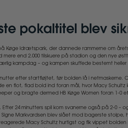
te pokaltitel blev sik
å Køge Idrætspark, der dannede rammerne om årets 
ere end 2.000 tilskuere på stadion og den nye østtri
t særlig kampdag – og kampen skuffede bestemt heller 
inutter efter startfløjtet, før bolden lå i netmaskern
 en flot, flad bold ind foran mål, hvor Macy Schultz k
keeper og bragte dermed HB Køge Women foran 1-0 ef
fter 24 minutters spil kom svanerne også på 2-0 – og
ra Signe Markvardsen blev slået mod bagerste stolpe, h
reagerede Macy Schultz hurtigst og fik vippet bolden i 