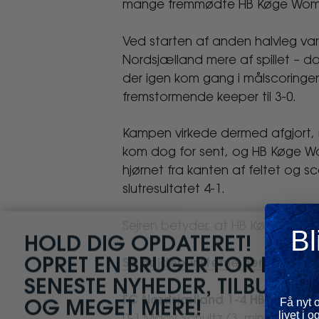
mange fremmødte HB Køge Women-
Ved starten af anden halvleg var 
Nordsjælland mere af spillet – dog
der igen kom gang i målscoringen
fremstormende keeper til 3-0.
Kampen virkede dermed afgjort, 
kom dog for sent, og HB Køge Wo
hjørnet fra kanten af feltet og sc
slutresultatet 4-1.
Sejren betyder, at HB Køge Women
Bl
Cl
HOLD DIG OPDATERET!
OPRET EN BRUGER FOR DE
Se højdepunkterne her
.
SENESTE NYHEDER, TILBUD
FC Nordsjælland 1-4 HB Køge 
Få nyt 
OG MEGET MERE!
livet i