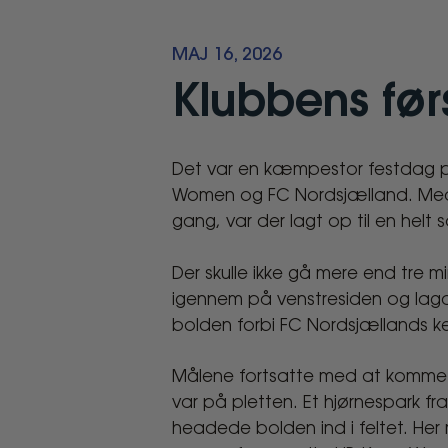
MAJ 16, 2026
Klubbens førs
Det var en kæmpestor festdag p
Klubbens
Women og FC Nordsjælland. Med m
første
gang, var der lagt op til en hel
pokaltitel
Der skulle ikke gå mere end tre m
igennem på venstresiden og lagde
blev
bolden forbi FC Nordsjællands 
sikret
Målene fortsatte med at komme. E
var på pletten. Et hjørnespark f
headede bolden ind i feltet. Her 