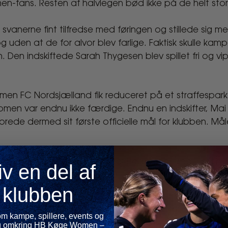
fans. Resten af halvlegen bød ikke på de helt store
svanerne fint tilfredse med føringen og stillede sig m
 uden at de for alvor blev farlige. Faktisk skulle kampen
. Den indskiftede Sarah Thygesen blev spillet fri og 
men FC Nordsjælland fik reduceret på et straffespark
men var endnu ikke færdige. Endnu en indskifter, Ma
orede dermed sit første officielle mål for klubben. Mål
 har vundet sin første pokaltitel nogensinde – på hj
iv en del af
ose
klubben
Women
om kampe, spillere, events og
 og omkring HB Køge Women –