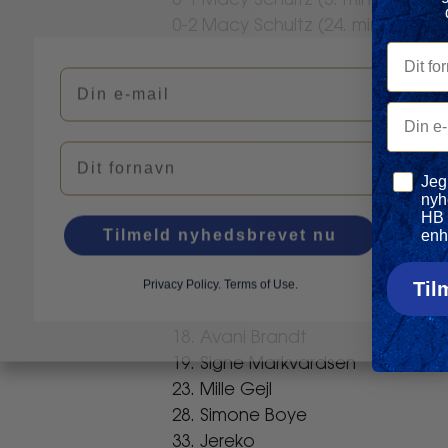
0-1 Macy Schultz (3. min)
0-2 Macy Schultz (24. min)
Dit forn
0-3 Sarah Thygesen (78. min
Din e-mail
1-3 Flora Højer (79. min)
1-5 Mai Wendicke (90. min)
Din e-ma
Navn
HB Køge Women startopstiling
Privatli
Jeg
1. Alberte Vingum
nyh
3. Macy Schultz
HB 
9. Nadia Nadim
Tilmeld nyhedsbrevet nu
enh
11. Cassandra Korhonen
Privacy Policy
.
Terms of Use.
15. Ida Marie Jørgensen
Til
17. Rikke Marie Madsen
18. Avani Brandt
19. Signe Markvardsen
23. Mille Gejl
28. Simone Boye
33. Jereko