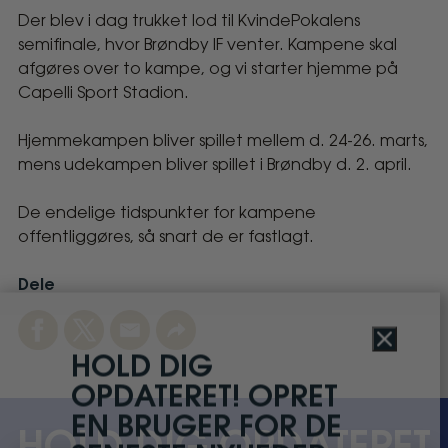
Der blev i dag trukket lod til KvindePokalens
Brøndby
semifinale, hvor Brøndby IF venter. Kampene skal
IF
afgøres over to kampe, og vi starter hjemme på
Capelli Sport Stadion.
venter
Hjemmekampen bliver spillet mellem d. 24-26. marts,
i
mens udekampen bliver spillet i Brøndby d. 2. april.
KvindePokalens
De endelige tidspunkter for kampene
offentliggøres, så snart de er fastlagt.
semifinale
Dele
Facebook
Twitter
Email
Link
Close
HOLD DIG
OPDATERET! OPRET
EN BRUGER FOR DE