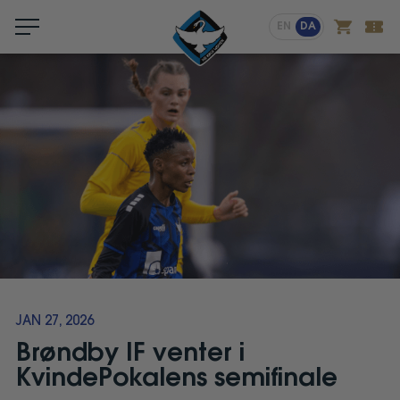
Menu
EN
DA
JAN 27, 2026
Brøndby IF venter i
KvindePokalens semifinale