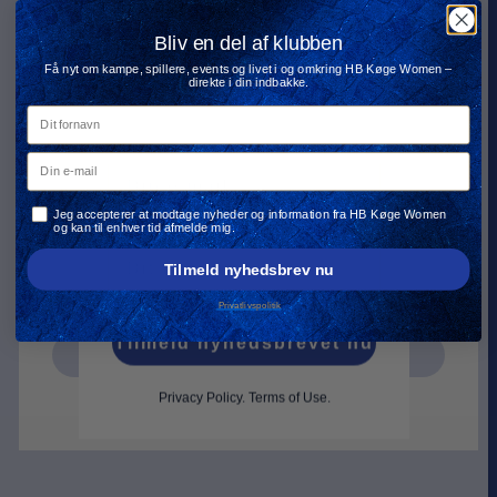
HOLD DIG OPDATERET
SENESTE NYHEDER,
MED
TILBUD OG MEGET
Bliv en del af klubben
Få nyt om kampe, spillere, events og livet i og omkring HB Køge Women –
MERE!
HB KØGE KVINDER
direkte i din indbakke.
Dit fornavn
Din e-mail
Din e-mail
Din e-mail
Privatlivspolitik
Jeg accepterer at modtage nyheder og information fra HB Køge Women
og kan til enhver tid afmelde mig.
Navn
Navn
Tilmeld nyhedsbrev nu
Privatlivspolitik
Tilmeld nyhedsbrevet nu
Tilmeld nyhedsbrevet nu
Privacy Policy
.
Terms of Use.
Privacy Policy
.
Terms of Use.