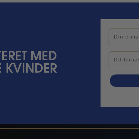
Din e-mail
ERET MED
Navn
 KVINDER