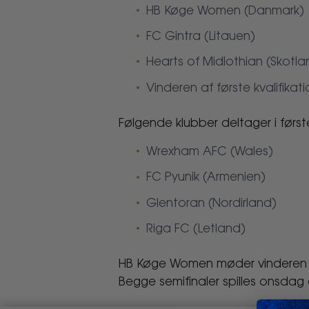
for
HB Køge Women (Danmark)
UEFA
​FC Gintra (Litauen)
Women's
Hearts of Midlothian (Skotla
Vinderen af første kvalifikat
Champions
League
Følgende klubber deltager i førs
2.
Wrexham AFC (Wales)
FC Pyunik (Armenien)
kvalifikationsrun
Glentoran (Nordirland)
Riga FC (Letland)
HB Køge Women møder vinderen af
Begge semifinaler spilles onsdag 