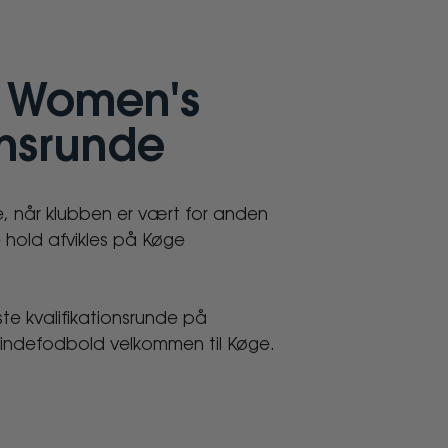
A Women's
onsrunde
, når klubben er vært for anden
 hold afvikles på Køge
e kvalifikationsrunde på
vindefodbold velkommen til Køge.