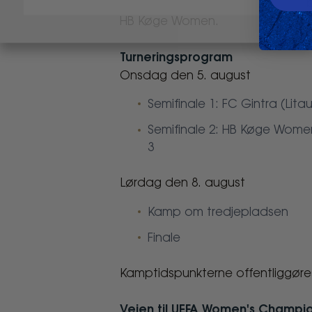
velkommen til, hvad vi forvente
HB Køge Women.
Turneringsprogram
Onsdag den 5. august
Semifinale 1: FC Gintra (Lita
Semifinale 2: HB Køge Women 
3
Lørdag den 8. august
Kamp om tredjepladsen
Finale
Kamptidspunkterne offentliggøres
Vejen til UEFA Women's Champi