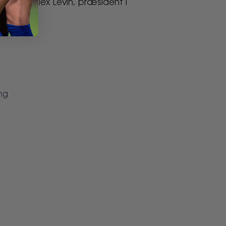
 siger Alex Levin, præsident i
ng