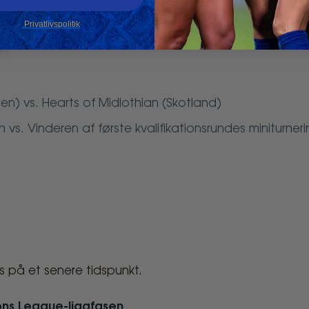
r bliver en spændende uge med europæisk topfodbold,"
Privatlivspolitik
uen) vs. Hearts of Midlothian (Skotland)
vs. Vinderen af første kvalifikationsrundes miniturneri
 på et senere tidspunkt.
ons League-ligafasen