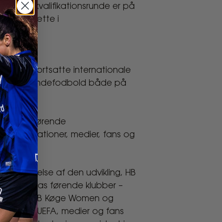
g sidste kvalifikationsrunde er på
at fortsætte i
Womens fortsatte internationale
lubber i kvindefodbold både på
g den afgørende
FA-delegationer, medier, fans og
anerkendelse af den udvikling, HB
dt Europas førende klubber –
 vise, hvad HB Køge Women og
 klubber, UEFA, medier og fans