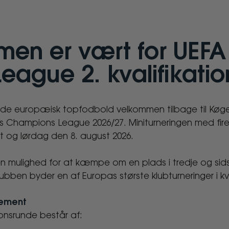
en er vært for UEF
ague 2. kvalifikati
yde europæisk topfodbold velkommen tilbage til Køge
's Champions League 2026/27. Miniturneringen med fire
 og lørdag den 8. august 2026.
mulighed for at kæmpe om en plads i tredje og sidst
bben byder en af Europas største klubturneringer i k
cement
ionsrunde består af: