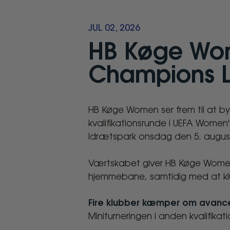
JUL 02, 2026
HB Køge Wom
Champions Le
HB Køge Women ser frem til at b
HB
kvalifikationsrunde i UEFA Women
Køge
Idrætspark onsdag den 5. august
Women
Værtskabet giver HB Køge Women 
hjemmebane, samtidig med at klu
er
Fire klubber kæmper om avan
vært
Miniturneringen i anden kvalifikat